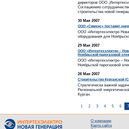
директоров ООО „Интертехэл
Соглашенияо сотрудничестве
строительства новой генерац
30 Мая 2007
ООО «Сименс» поставит энер
ООО «Интертехэлектро Новая
оборудования для Ноябрьско
29 Мая 2007
ООО «Интертехэлектро – Нов
Ноябрьской парогазовой эле
ООО «Интертехэлектро – Нов
Ноябрьской парогазовой эле
28 Мая 2007
Строительство Курганской (Се
Стратегически важной задач
Региональной энергетическо
Курган.
1
2
3
4
5
6
О компании
Карта сайта