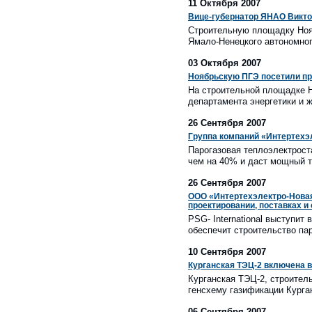
11 Октября 2007
Вице-губернатор ЯНАО Викто
Строительную площадку Нояб
Ямало-Ненецкого автономног
03 Октября 2007
Ноябрьскую ПГЭ посетили пр
На строительной площадке Н
департамента энергетики и
26 Сентября 2007
Группа компаний «Интертехэл
Парогазовая теплоэлектрост
чем на 40% и даст мощный т
26 Сентября 2007
ООО «Интертехэлектро-Новая г
проектировании, поставках и 
PSG- International выступит 
обеспечит строительство па
10 Сентября 2007
Курганская ТЭЦ-2 включена в
Курганская ТЭЦ-2, строитель
генсхему газификации Курга
06 Сентября 2007