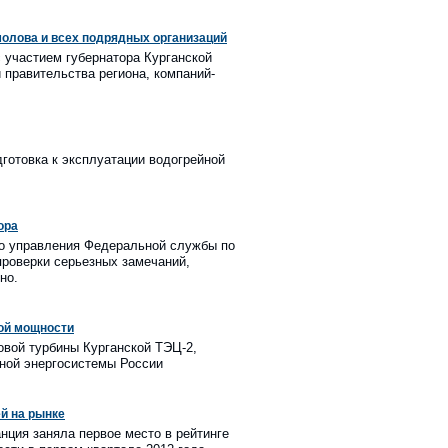
молова и всех подрядных организаций
 участием губернатора Курганской
 правительства региона, компаний-
готовка к эксплуатации водогрейной
ора
го управления Федеральной службы по
проверки серьезных замечаний,
но.
кой мощности
зовой турбины Курганской ТЭЦ-2,
ной энергосистемы России
й на рынке
нция заняла первое место в рейтинге