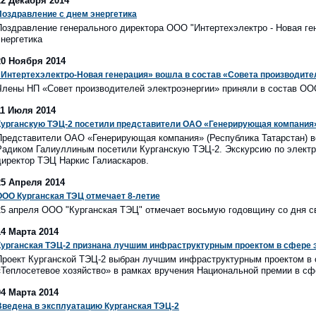
22 Декабря 2014
Поздравление с днем энергетика
Поздравление генерального директора ООО "Интертехэлектро - Новая ген
энергетика
20 Ноября 2014
«Интертехэлектро-Новая генерация» вошла в состав «Совета производите
Члены НП «Совет производителей электроэнергии» приняли в состав ОО
11 Июля 2014
Курганскую ТЭЦ-2 посетили представители ОАО «Генерирующая компания
Представители ОАО «Генерирующая компания» (Республика Татарстан) в
Радиком Галиуллиным посетили Курганскую ТЭЦ-2. Экскурсию по элект
директор ТЭЦ Наркис Галиаскаров.
25 Апреля 2014
ООО Курганская ТЭЦ отмечает 8-летие
25 апреля ООО "Курганская ТЭЦ" отмечает восьмую годовщину со дня с
14 Марта 2014
Курганская ТЭЦ-2 признана лучшим инфраструктурным проектом в сфере 
Проект Курганской ТЭЦ-2 выбран лучшим инфраструктурным проектом в с
«Теплосетевое хозяйство» в рамках вручения Национальной премии в 
04 Марта 2014
Введена в эксплуатацию Курганская ТЭЦ-2