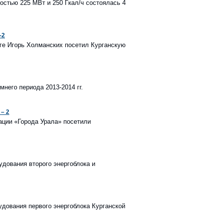
стью 225 МВт и 250 Гкал/ч состоялась 4
-2
ге Игорь Холманских посетил Курганскую
него периода 2013-2014 гг.
– 2
иации «Города Урала» посетили
дования второго энергоблока и
дования первого энергоблока Курганской