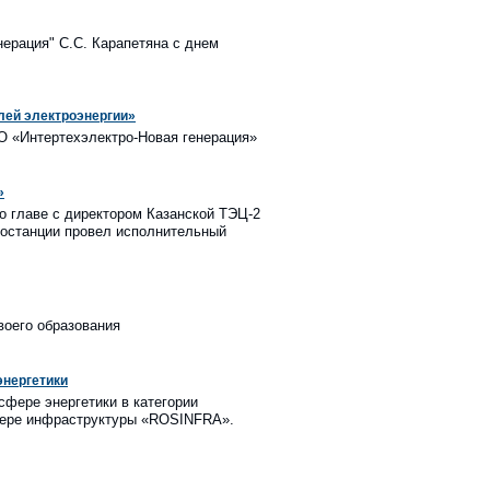
ерация" С.С. Карапетяна с днем
лей электроэнергии»
О «Интертехэлектро-Новая генерация»
»
о главе с директором Казанской ТЭЦ-2
ростанции провел исполнительный
воего образования
энергетики
фере энергетики в категории
сфере инфраструктуры «ROSINFRA».