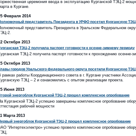
Торжественная церемония ввода в эксплуатацию Курганской ТЭЦ-2 мощно
марта в Кургане.
05 Февраля 2014
Полномочный представитель Президента в УРФО посетил Курганскую ТЭЦ
Полномочный представитель Президента в Уральском Федеральном окру
ТЭЦ-2.
22 Октября 2013
Курганская ТЭЦ-2 получила паспорт готовности к осенне-зимнему периоду
Курганская ТЭЦ-2 получила паспорт готовности к прохождению осенне-зим
15 Октября 2013
Главы городов Уральского федерального округа посетили Курганскую ТЭЦ 
В рамках работы Координационного совета в г. Кургане участники Ассоц
Курганскую ТЭЦ – 2 и ознакомились с опытом реализации проекта.
25 Июня 2013
Второй энергоблок Курганской ТЭЦ-2 прошел комплексное опробование
На Курганской ТЭЦ-2 успешно завершены комплексное опробование обору
аттестация рабочей мощности
11 Марта 2013
Первый энергоблок Курганской ТЭЦ-2 прошел комплексное опробование
ЗАО “Интертехэлектро» успешно провело комплексное опробование обору
ТЭЦ.