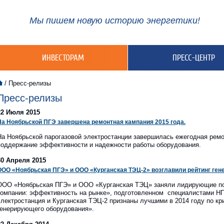
Мы пишем новую историю энергетики!
ИНВЕСТОРАМ
ПРЕСС-ЦЕНТР
/
Пресс-релизы
Пресс-релизы
22 Июля 2015
На Ноябрьской ПГЭ завершена ремонтная кампания 2015 года.
На Ноябрьской парогазовой электростанции завершилась ежегодная ремо
поддержание эффективности и надежности работы оборудования.
30 Апреля 2015
ООО «Ноябрьская ПГЭ» и ООО «Курганская ТЭЦ-2» возглавили рейтинг ге
ООО «Ноябрьская ПГЭ» и ООО «Курганская ТЭЦ» заняли лидирующие по
компании: эффективность на рынке», подготовленном специалистами НП
электростанция и Курганская ТЭЦ-2 признаны лучшими в 2014 году по к
генерирующего оборудования».