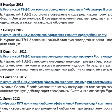
29 Ноября 2012
На Курганской ТЭЦ-2 состоялось совещание с участием Губернатора Бого
На Курганской ТЭЦ-2 состоялось совещание о ходе реализации проекта с
области Олега Богомолова. В совещании приняли участие представители
подрядчиков, а также поставщиков оборудования.
07 Ноября 2012
На Курганской ТЭЦ-2 завершена подготовка к работе водогрейной части
На Курганской ТЭЦ-2 завершен важный этап пусконаладочных работ - под
части станции
18 Сентября 2012
На Курганской ТЭЦ-2 завершена очередная плановая проверка Ростехнадз
На Курганской ТЭЦ-2 завершена очередная плановая проверка Уральско
экологическому, технологическому и атомному надзору. По результатам 
влияющих на выполнение пуско-наладочных работ на станции, не выявле
05 Сентября 2012
На Курганской ТЭЦ-2 ведутся работы по обеспечению выдачи электричес
Компания General Electric установит систему возбуждения генератора га
соответствующую действующим требованиям Системного оператора Еди
11 Июля 2012
Ноябрьская ПГЭ признана наиболее эффективной Генерирующей компание
В канун своего второго дня рождения Ноябрьская парогазовая электроста