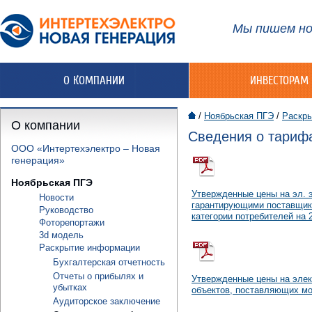
Мы пишем но
О КОМПАНИИ
ИНВЕСТОРАМ
/
Ноябрьская ПГЭ
/
Раскр
О компании
Сведения о тарифа
ООО «Интертехэлектро – Новая
генерация»
Ноябрьская ПГЭ
Утвержденные цены на эл. 
Новости
гарантирующими поставщика
Руководство
категории потребителей на 2
Фоторепортажи
3d модель
Раскрытие информации
Бухгалтерская отчетность
Отчеты о прибылях и
Утвержденные цены на элек
убытках
объектов, поставляющих мо
Аудиторское заключение